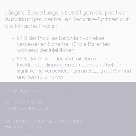
Jüngste Bewertungen bestätigen die positiven 
Auswirkungen der neuen Teoxane-Spritzen auf 
die klinische Praxis :
84 % der Praktiker berichten von einer 
verbesserten Sicherheit für die Patienten 
während der Injektionen. 
97 % der Anwender sind mit den neuen 
Injektionsbedingungen zufrieden und heben 
signifikante Verbesserungen in Bezug auf Komfort 
und Kontrolle hervor. 
Diese Innovation bekräftigt unser Engagement, 
Kontaktieren Sie uns
medizinische Fachkräfte in ihrer Arbeit zu 
unterstützen. Durch durchdachte 
+41 22 344 96 36
info@teoxane.com
ergonomische Verbesserungen bieten diese 
Spritzen eine sichere, präzise und komfortable 
Sie möchten ein Problem melden?
Injektionserfahrung, die sowohl den Praktikern 
Wir sind für Sie da
als auch den Patienten zugutekommt. Diese 