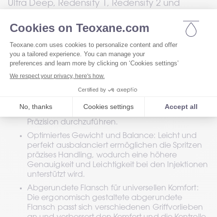
Ultra Deep, Redensity 1, Redensity 2 und 
TEOSYAL® PureSense Kiss zu unterstützen. Zu 
den wichtigsten Designverbesserungen 
gehören: 
Verfeinerter Griff und verbesserte Stabilität: Eine 
erweiterte, weiche Griffoberfläche und ein 
verbesserter rutschfester Griff bieten einen 
sicheren, komfortablen Halt. Mit einer verstärkten 
Gummibefestigung, die maximalen Halt 
garantiert, wird ein Abrutschen verhindert und 
den Praktikern ermöglicht, Verfahren mit 
Präzision durchzuführen. 
Optimiertes Gewicht und Balance: Leicht und 
perfekt ausbalanciert ermöglichen die Spritzen 
präzises Handling, wodurch eine höhere 
Genauigkeit und Leichtigkeit bei den Injektionen 
unterstützt wird. 
Abgerundete Flansch für universellen Komfort: 
Die ergonomisch gestaltete abgerundete 
Flansch passt sich verschiedenen Griffvorlieben 