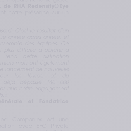
pe majeure franchie grâce 
A de RHA Redensity® Eye 
ant notre présence sur un 
ard. C'est le résultat d'un 
nue année après année, et 
'ensemble des équipes. Ce 
lus difficile à obtenir à 
end cette distinction 
rniers mois ont également 
e lancement de nouvelles 
our les lèvres, et du 
déjà dépassé 140 000 
ves que notre engagement 
s. »
Générale et Fondatrice 
ged Companies est une 
oration avec EFG Private 