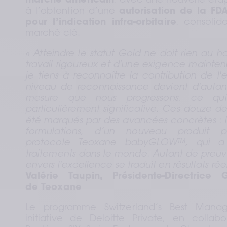
marché américain
, avec une nouvelle éta
à l’obtention d’une 
autorisation de la FD
pour l’indication infra-orbitaire
, consolid
marché clé.  
« Atteindre le statut Gold ne doit rien au has
travail rigoureux et d'une exigence mainte
je tiens à reconnaître la contribution de l
niveau de reconnaissance devient d'autant p
mesure que nous progressons, ce qui r
particulièrement significative. Ces douze de
été marqués par des avancées concrètes : l
formulations, d’un nouveau produit p
protocole Teoxane babyGLOW™, qui a 
traitements dans le monde. Autant de preu
envers l'excellence se traduit en résultats réel
Valérie Taupin, Présidente-Directrice 
de Teoxane
Le programme Switzerland’s Best Mana
initiative de Deloitte Private, en collab