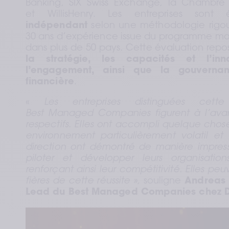
Banking, SIX Swiss Exchange, la Chambr
et WillisHenry. Les entreprises son
indépendant
 selon une méthodologie rigou
30 ans d’expérience issue du programme mon
dans plus de 50 pays. Cette évaluation repos
la stratégie, les capacités et l’inno
l’engagement, ainsi que la gouverna
financière
.  
« 
Les entreprises distinguées cet
Best Managed Companies figurent à l’ava
respectifs. Elles ont accompli quelque chose
environnement particulièrement volatil et 
direction ont démontré de manière impress
piloter et développer leurs organisatio
renforçant ainsi leur compétitivité. Elles peu
fières de cette réussite »,
 souligne 
Andreas
Lead du Best Managed Companies chez Del