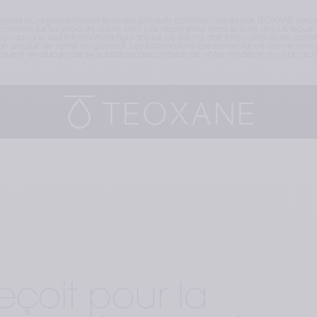
égales ou réglementaires liées aux produits commercialisés par TEOXANE peuve
ations sur les produits qui ne sont pas disponibles dans le pays depuis lequel v
t qu’aucune des informations figurant sur ce site ne doit être considérée comme
n produit de santé en général. Les informations présentes sur ce site ne sont p
vent en aucun cas se substituer aux conseils de votre médecin ou d’un autre
eçoit pour la