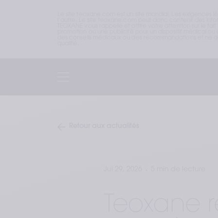
Le site teoxane.com est un site mondial. Les exigences l
l’autre. Le site teoxane.com peut donc contenir des inform
TEOXANE vous rappelle et attire votre attention sur le fai
promotion ou une publicité pour un dispositif médical ou u
des conseils médicaux ou des recommandations et ne doi
qualifié.
Retour aux actualités
Jui 29, 2026
5 min de lecture
Teoxane r