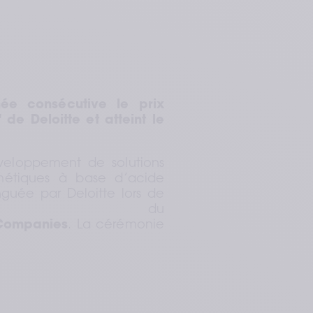
e consécutive le prix 
e Deloitte et atteint le 
eloppement de solutions 
métiques à base d’acide 
guée par Deloitte lors de 
026 du 
 Companies
. La cérémonie 