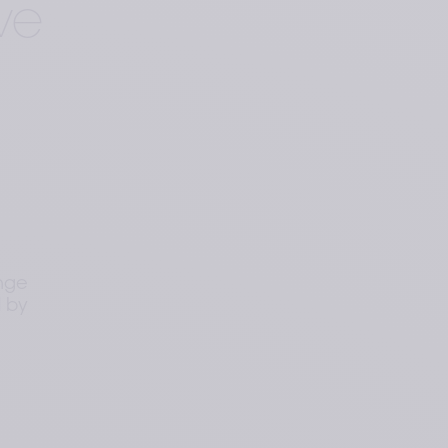
ve
ange
d by