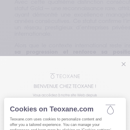
Avec cette quatrième distinction consécu
statut Gold — une reconnaissance rare, attrib
ayant démontré une excellence managéria
années consécutives.  Ce statut confirme l’i
un réseau prestigieux d’entreprises privée
internationale.  
Alors que le contexte international reste in
sa progression et renforce sa posit
injectables d'acide hyaluronique.
 Cette r
la solidité d’un modèle fondé sur une 
gouv
stratégie de long terme, et une capaci
disciplinée
.   
BIENVENUE CHEZ TEOXANE !
La stratégie de Teoxane repose sur des piliers c
Vous accédez à notre site Web depuis
Innover en permanence pour anticiper l
Aux États-Unis, les produits de comblement
dermique de Teoxane sont exclusivement
S’appuyer sur une rigueur scientifique
représentés par Revance Aesthetics. Veuillez
des solutions sûres et performantes,  
noter que les informations sur les produits de
dermocosmétique peuvent différer des