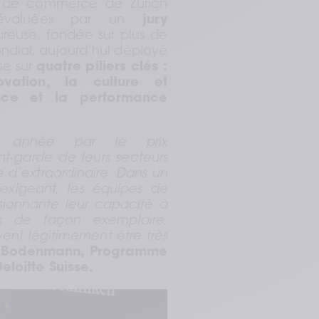
e de commerce de Zurich 
t évaluées par un 
jury 
reuse, fondée sur plus de 
dial, aujourd’hui déployé 
e sur 
quatre piliers clés : 
vation, la culture et 
nce et la performance 
te année par le prix 
nt
‑
garde de leurs secteurs 
 d’extraordinaire. Dans un 
exigeant, les équipes de 
ionnante leur capacité à 
ns de façon exemplaire, 
vent légitimement être très 
 Bodenmann, Programme 
oitte Suisse.  