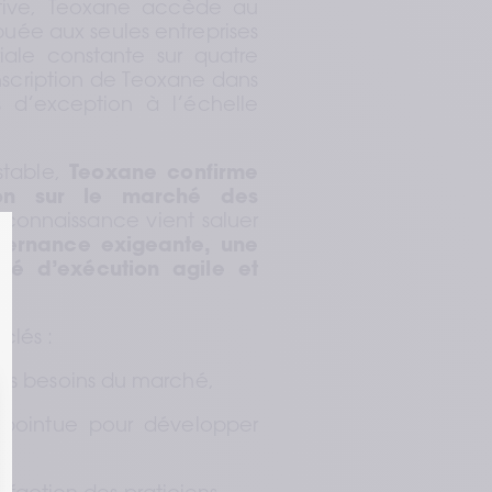
tive, Teoxane accède au 
uée aux seules entreprises 
le constante sur quatre 
nscription de Teoxane dans 
s d’exception à l’échelle 
stable, 
Teoxane confirme 
ion sur le marché des 
econnaissance vient saluer 
ernance exigeante, une 
té d’exécution agile et 
lés :  
es besoins du marché,  
 pointue pour développer 