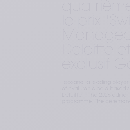
quatrièm
le prix "Sw
Managed
Deloitte et
exclusif G
Teoxane, a leading player 
of hyaluronic acid-based 
Deloitte in the 2026 editi
programme. The ceremony t