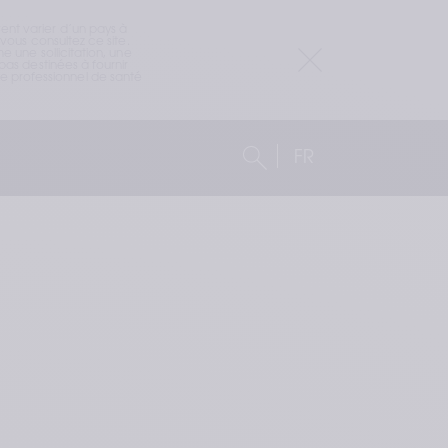
nt varier d’un pays à 
ous consultez ce site. 
 une sollicitation, une 
as destinées à fournir 
 professionnel de santé 
FR