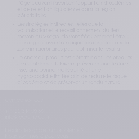
l’âge peuvent favoriser l’apparition d’œdèmes 
et de rétention liquidienne dans la région 
périorbitaire.
Les stratégies indirectes, telles que la 
volumisation et le repositionnement du tiers 
moyen du visage, doivent fréquemment être 
envisagées avant une injection directe dans la 
zone infraorbitaires pour optimiser le résultat.
Le choix du produit est déterminant. Les produits 
de comblement doivent présenter une texture 
lisse, une bonne malléabilité et une 
hygroscopicité limitée afin de réduire le risque 
d’œdème et de préserver un rendu naturel.
Pertinence clinique
Contactez-nous
L’association d’une précision anatomique 
+41 22 344 96 36
rigoureuse et d’une sélection appropriée du 
info@teoxane.com
produit permet d’optimiser la sécurité et la 
satisfaction des patients lors du traitement des 
Besoin de signaler un problème ?
creux infraorbitaires. La revue insiste sur la 
Nous sommes là pour vous