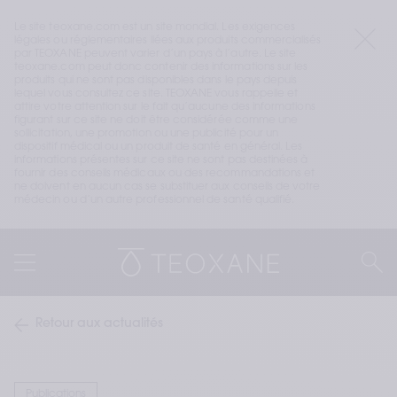
Le site teoxane.com est un site mondial. Les exigences 
légales ou réglementaires liées aux produits commercialisés 
par TEOXANE peuvent varier d’un pays à l’autre. Le site 
teoxane.com peut donc contenir des informations sur les 
produits qui ne sont pas disponibles dans le pays depuis 
lequel vous consultez ce site. TEOXANE vous rappelle et 
attire votre attention sur le fait qu’aucune des informations 
figurant sur ce site ne doit être considérée comme une 
sollicitation, une promotion ou une publicité pour un 
dispositif médical ou un produit de santé en général. Les 
informations présentes sur ce site ne sont pas destinées à 
fournir des conseils médicaux ou des recommandations et 
ne doivent en aucun cas se substituer aux conseils de votre 
médecin ou d’un autre professionnel de santé qualifié.
Retour aux actualités
Publications