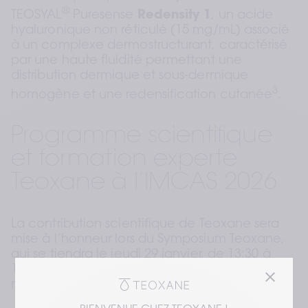
®
TEOSYAL
 Puresense 
Redensity 1
, un acide 
hyaluronique non réticulé (15 mg/mL) associé 
à un complexe dermostructurant, caractérisé 
par une haute fluidité permettant une 
distribution dermique et sous-dermique 
3
homogène et une redensification cutanée
.
Programme scientifique 
et formation experte 
Teoxane à l’IMCAS 2026
La contribution scientifique de Teoxane sera 
mise à l’honneur lors du Symposium Teoxane, 
qui se tiendra le jeudi 29 janvier, de 13:30 à 
15:30, à l’Amphi Bleu (niveau 2), sous la 
modération du Dr Raul Cetto (Royaume-Uni).