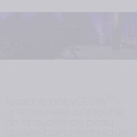
™
Teoxane babyGLOW
 : 
une nouvelle approche 
de la qualité de peau 
guidée par la technique