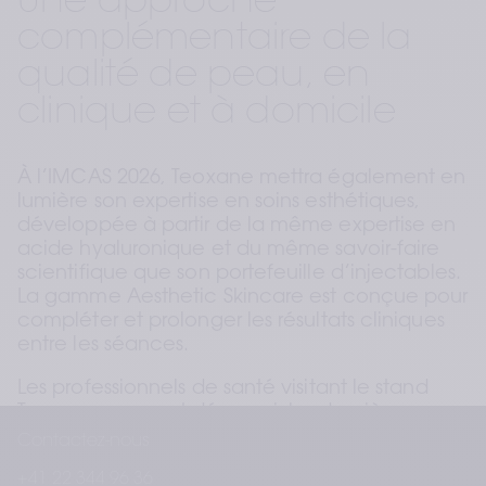
Une approche 
complémentaire de la 
qualité de peau, en 
clinique et à domicile
À l’IMCAS 2026, Teoxane mettra également en 
lumière son expertise en soins esthétiques, 
développée à partir de la même expertise en 
acide hyaluronique et du même savoir-faire 
scientifique que son portefeuille d’injectables. 
La gamme Aesthetic Skincare est conçue pour 
compléter et prolonger les résultats cliniques 
entre les séances.
Les professionnels de santé visitant le stand 
Teoxane pourront découvrir les dernières 
innovations dermocosmétiques de la marque, 
Contactez-nous
notamment le récemment lancé Teoxane 
+41 22 344 96 36
Hydra Mask, ainsi que des produits 