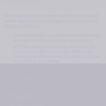
Injections
Des évaluations récentes confirment l'impact 
positif des nouvelles seringues Teoxane sur la 
pratique clinique :
84 % des praticiens constatent une amélioration 
de la sécurité des patients lors des injections.
97 % des utilisateurs se déclarent satisfaits des 
nouvelles conditions d’injection, mettant en 
avant des améliorations significatives en termes 
de confort et de contrôle.
Ces innovations réaffirment notre 
Contactez-nous
engagement à soutenir les professionnels de 
+41 22 344 96 36
santé dans leur pratique. Grâce à des 
info@teoxane.com
avancées ergonomiques soigneusement 
conçues, ces seringues offrent une expérience 
Besoin de signaler un problème ?
d’injection sécurisée, précise et confortable, 
Nous sommes là pour vous
au bénéfice des praticiens comme des 