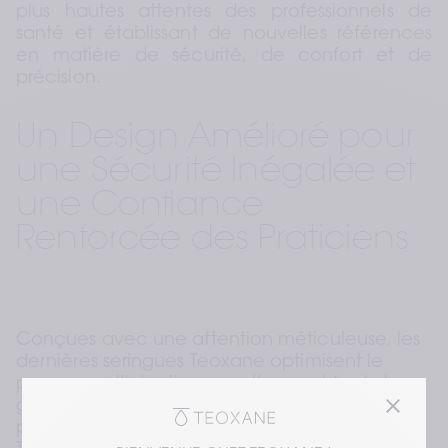
plus hautes attentes des professionnels de 
santé et établissant de nouvelles références 
en matière de sécurité, de confort et de 
précision.
Un Design Amélioré pour 
une Sécurité Inégalée et 
une Confiance 
Renforcée des Praticiens
Conçues avec une attention méticuleuse, les 
dernières seringues Teoxane optimisent le 
processus d’injection pour l’ensemble de la 
gamme TEOSYAL RHA® ainsi que pour d’autres 
produits phares de Teoxane, notamment 